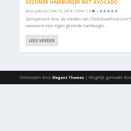
GEZONDE HAMBURGER MET AVOCADO
door
patricia
|
mei 15, 2014
|
Diner
|
0
|
Geïnspireerd door de meiden van Chickslovefood.com h
vanavond mijn eigen gezonde hamburger...
LEES VERDER
Ontworpen door
| Mogelijk gemaakt do
Elegant Themes