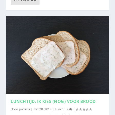
LUNCHTIJD: IK KIES (NOG) VOOR BROOD
door
patricia
|
mrt 28, 2014
|
Lunch
|
2
|