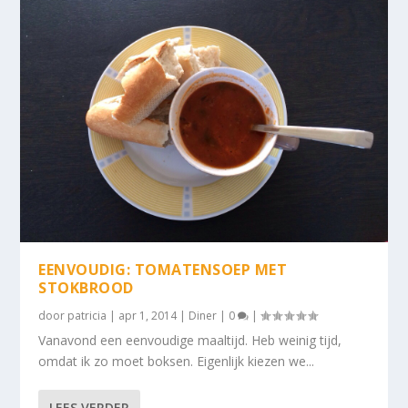
EENVOUDIG: TOMATENSOEP MET
STOKBROOD
door
patricia
|
apr 1, 2014
|
Diner
|
0
|
Vanavond een eenvoudige maaltijd. Heb weinig tijd,
omdat ik zo moet boksen. Eigenlijk kiezen we...
LEES VERDER