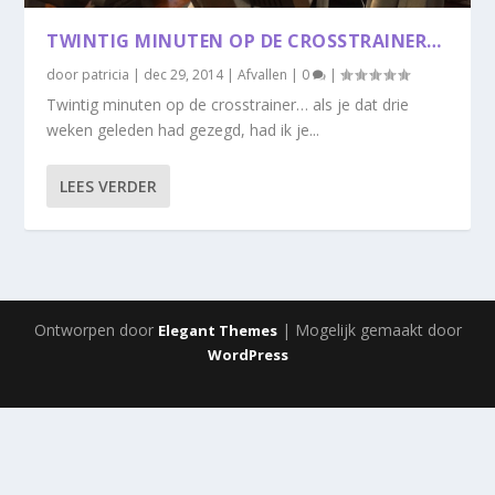
TWINTIG MINUTEN OP DE CROSSTRAINER…
door
patricia
|
dec 29, 2014
|
Afvallen
|
0
|
Twintig minuten op de crosstrainer… als je dat drie
weken geleden had gezegd, had ik je...
LEES VERDER
Ontworpen door
| Mogelijk gemaakt door
Elegant Themes
WordPress