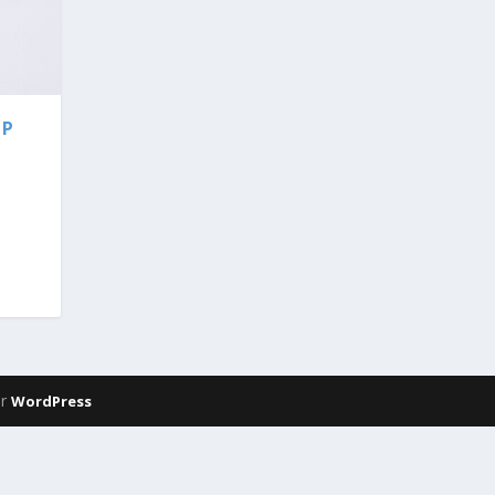
OP
or
WordPress