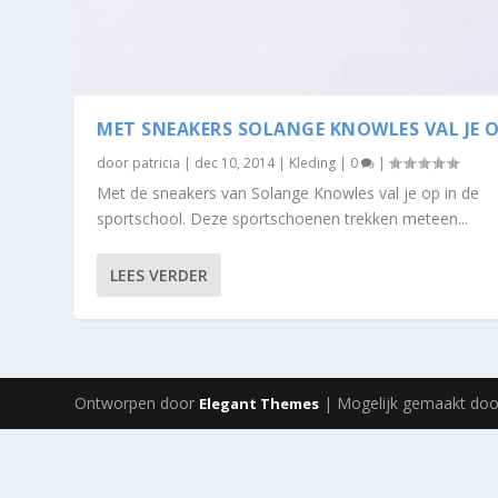
MET SNEAKERS SOLANGE KNOWLES VAL JE 
door
patricia
|
dec 10, 2014
|
Kleding
|
0
|
Met de sneakers van Solange Knowles val je op in de
sportschool. Deze sportschoenen trekken meteen...
LEES VERDER
Ontworpen door
| Mogelijk gemaakt do
Elegant Themes