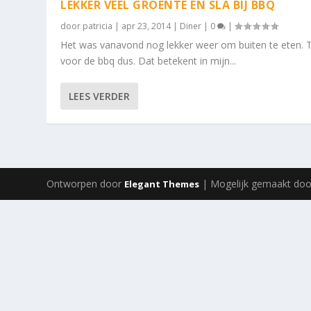
LEKKER VEEL GROENTE EN SLA BIJ BBQ
door
patricia
|
apr 23, 2014
|
Diner
|
0
|
Het was vanavond nog lekker weer om buiten te eten. T
voor de bbq dus. Dat betekent in mijn...
LEES VERDER
Ontworpen door
| Mogelijk gemaakt do
Elegant Themes