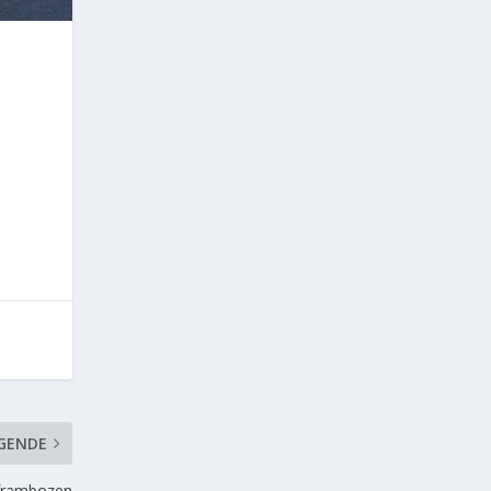
GENDE
 frambozen