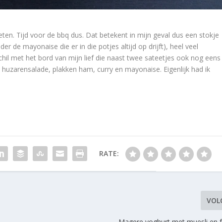
en. Tijd voor de bbq dus. Dat betekent in mijn geval dus een stokje
r de mayonaise die er in die potjes altijd op drijft), heel veel
chil met het bord van mijn lief die naast twee sateetjes ook nog eens
 huzarensalade, plakken ham, curry en mayonaise. Eigenlijk had ik
RATE:
VOL
Magere yoghurt met muesli en