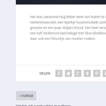
Het was vanavond nog lekker weer om buiten te et
varkenshaassaté, een lepeltje huzarensalade (zonde
groente en een paar stukjes brood. Een heel vers
een half stokbrood had belegd met fikse klodders
daar ook een fotootje van moeten maken.
DELEN:
VORIGE
Ontdek vijf avontuurlijke marathons…