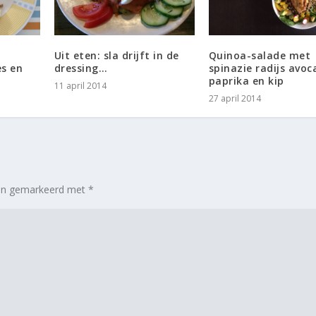
Uit eten: sla drijft in de
Quinoa-salade met
es en
dressing…
spinazie radijs avo
paprika en kip
11 april 2014
27 april 2014
zijn gemarkeerd met
*