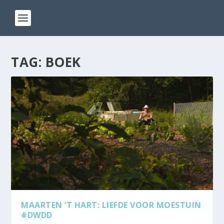
TAG:
BOEK
MAARTEN ’T HART: LIEFDE VOOR MOESTUIN
#DWDD