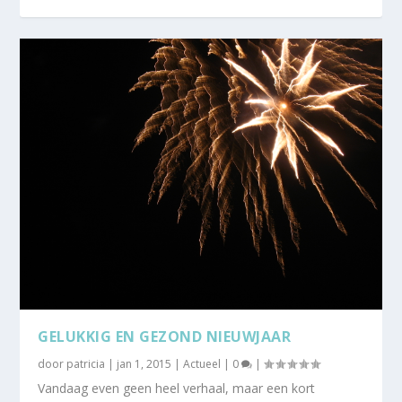
GELUKKIG EN GEZOND NIEUWJAAR
door
patricia
|
jan 1, 2015
|
Actueel
|
0
|
Vandaag even geen heel verhaal, maar een kort