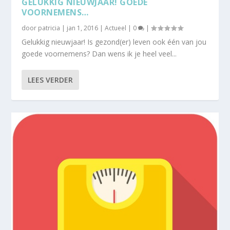
GELUKKIG NIEUWJAAR! GOEDE
VOORNEMENS…
door
patricia
|
jan 1, 2016
|
Actueel
|
0
|
Gelukkig nieuwjaar! Is gezond(er) leven ook één van jou
goede voornemens? Dan wens ik je heel veel...
LEES VERDER