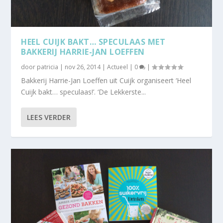
HEEL CUIJK BAKT… SPECULAAS MET
BAKKERIJ HARRIE-JAN LOEFFEN
door
patricia
|
nov 26, 2014
|
Actueel
|
0
|
Bakkerij Harrie-Jan Loeffen uit Cuijk organiseert ‘Heel
Cuijk bakt… speculaas!’. ‘De Lekkerste...
LEES VERDER