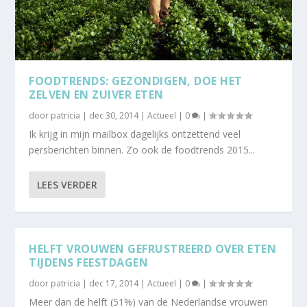
FOODTRENDS: GEZONDIGEN, DOE HET
ZELVEN EN ZUIVER ETEN
door
patricia
|
dec 30, 2014
|
Actueel
|
0
|
Ik krijg in mijn mailbox dagelijks ontzettend veel
persberichten binnen. Zo ook de foodtrends 2015...
LEES VERDER
HELFT VROUWEN GEFRUSTREERD OVER ETEN
TIJDENS FEESTDAGEN
door
patricia
|
dec 17, 2014
|
Actueel
|
0
|
Meer dan de helft (51%) van de Nederlandse vrouwen