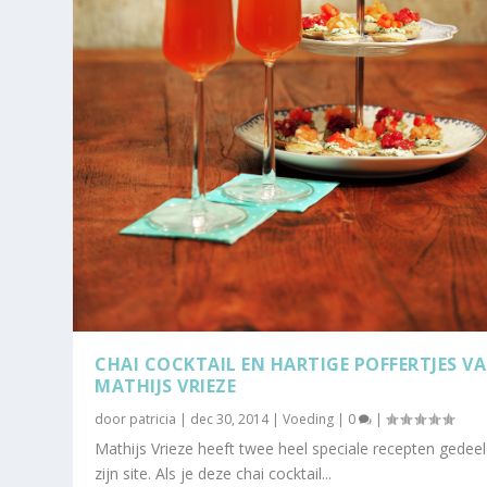
CHAI COCKTAIL EN HARTIGE POFFERTJES V
MATHIJS VRIEZE
door
patricia
|
dec 30, 2014
|
Voeding
|
0
|
Mathijs Vrieze heeft twee heel speciale recepten gedee
zijn site. Als je deze chai cocktail...