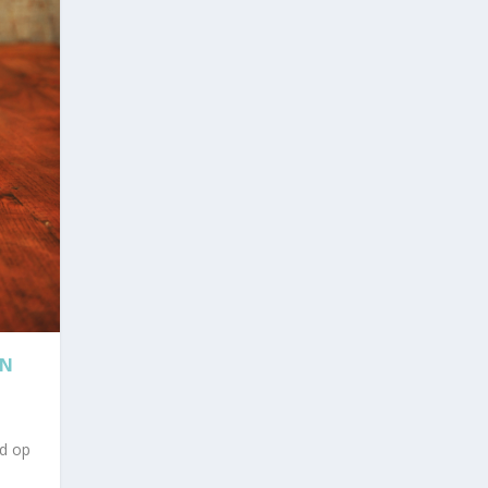
AN
ld op