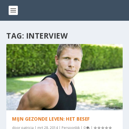
TAG:
INTERVIEW
MIJN GEZONDE LEVEN: HET BESEF
door
patricia
|
mrt 28, 2014
|
Persoonlijk
|
0
|