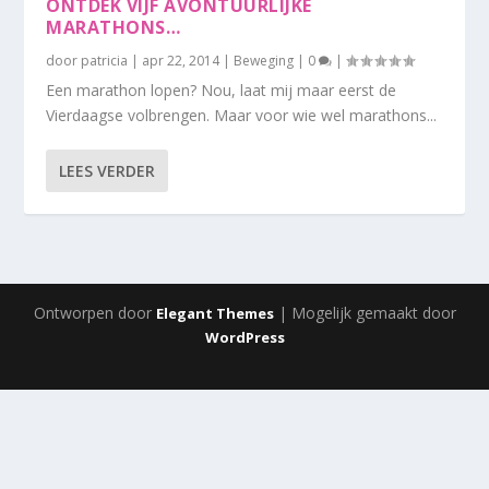
ONTDEK VIJF AVONTUURLIJKE
MARATHONS…
door
patricia
|
apr 22, 2014
|
Beweging
|
0
|
Een marathon lopen? Nou, laat mij maar eerst de
Vierdaagse volbrengen. Maar voor wie wel marathons...
LEES VERDER
Ontworpen door
| Mogelijk gemaakt door
Elegant Themes
WordPress