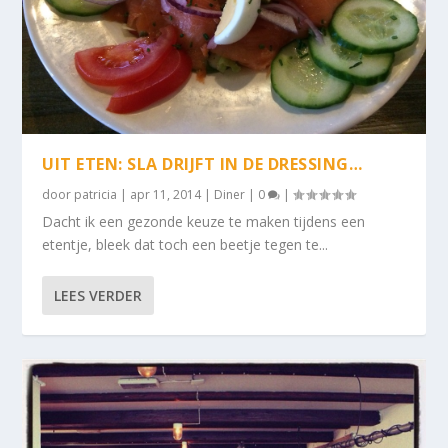
UIT ETEN: SLA DRIJFT IN DE DRESSING…
door
patricia
|
apr 11, 2014
|
Diner
|
0
|
Dacht ik een gezonde keuze te maken tijdens een
etentje, bleek dat toch een beetje tegen te...
LEES VERDER