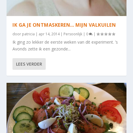
IK GA JE ONTMASKEREN… MIJN VALKUILEN
door
patricia
|
apr 14, 2014
|
Persoonlijk
|
0
|
Ik ging zo lekker de eerste weken van dit experiment. ’s
Avonds zette ik een gezonde...
LEES VERDER