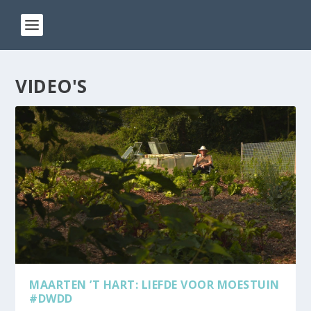
VIDEO'S
MAARTEN ’T HART: LIEFDE VOOR MOESTUIN
#DWDD