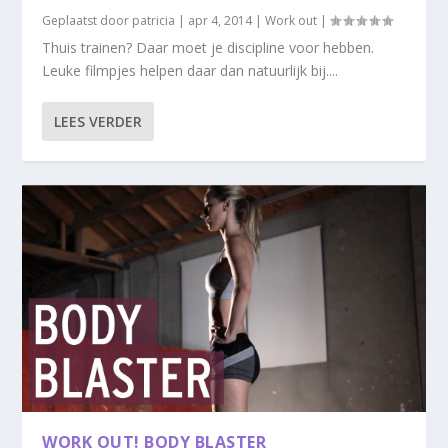
Geplaatst door
patricia
|
apr 4, 2014
|
Work out
|
Thuis trainen? Daar moet je discipline voor hebben.
Leuke filmpjes helpen daar dan natuurlijk bij....
LEES VERDER
WORK OUT! BODY BLASTER