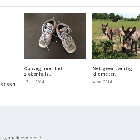
Op weg naar het
Net geen twintig
ziekenhuis…
kilometer…
17 juli 2014
4 mei 2014
oor een
zijn gemarkeerd met
*