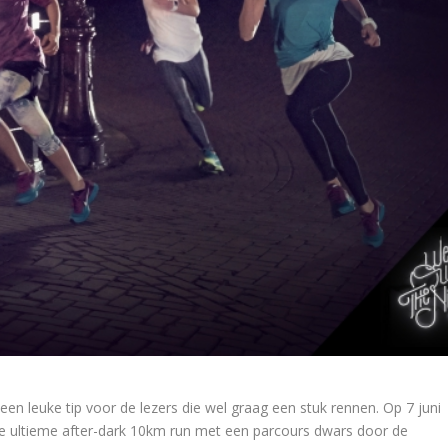
een leuke tip voor de lezers die wel graag een stuk rennen. Op 7 juni
e ultieme after-dark 10km run met een parcours dwars door de