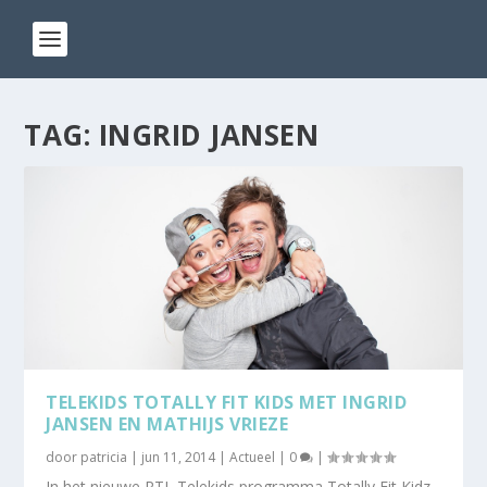
TAG:
INGRID JANSEN
TELEKIDS TOTALLY FIT KIDS MET INGRID
JANSEN EN MATHIJS VRIEZE
door
patricia
|
jun 11, 2014
|
Actueel
|
0
|
In het nieuwe RTL Telekids programma Totally Fit Kidz