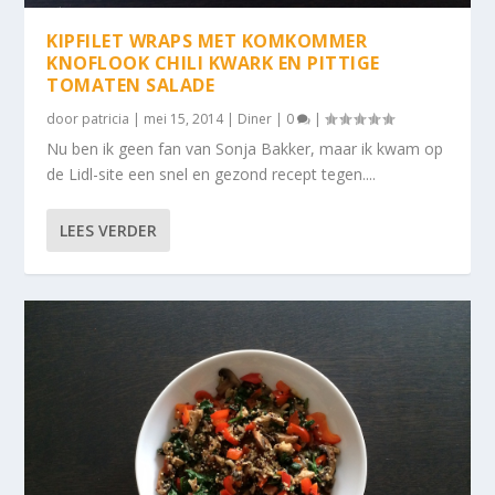
KIPFILET WRAPS MET KOMKOMMER
KNOFLOOK CHILI KWARK EN PITTIGE
TOMATEN SALADE
door
patricia
|
mei 15, 2014
|
Diner
|
0
|
Nu ben ik geen fan van Sonja Bakker, maar ik kwam op
de Lidl-site een snel en gezond recept tegen....
LEES VERDER