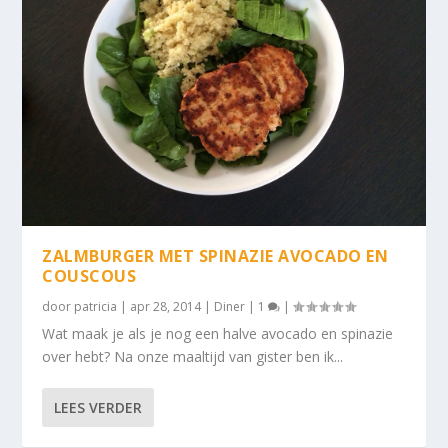
ZALMBURGER MET SPINAZIE AVOCADO EN
COUSCOUS
door
patricia
|
apr 28, 2014
|
Diner
|
1
|
Wat maak je als je nog een halve avocado en spinazie
over hebt? Na onze maaltijd van gister ben ik...
LEES VERDER