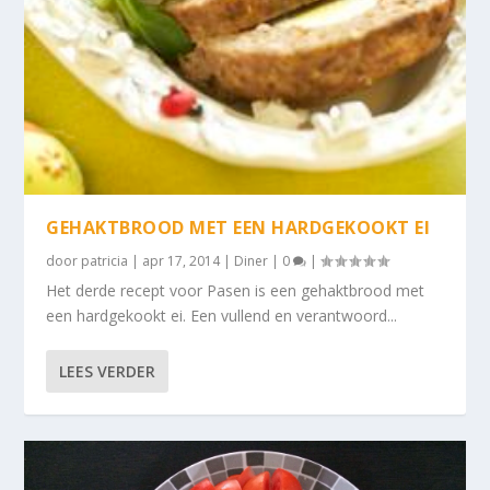
GEHAKTBROOD MET EEN HARDGEKOOKT EI
door
patricia
|
apr 17, 2014
|
Diner
|
0
|
Het derde recept voor Pasen is een gehaktbrood met
een hardgekookt ei. Een vullend en verantwoord...
LEES VERDER