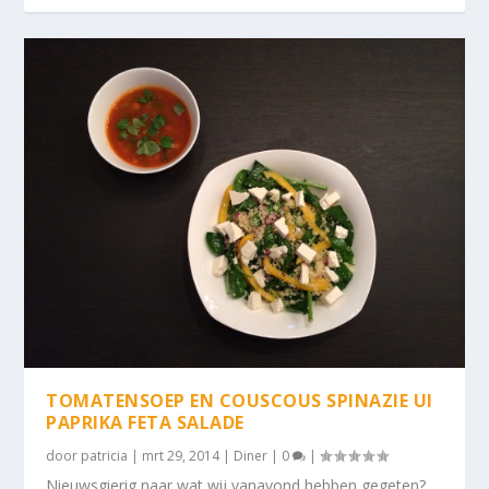
TOMATENSOEP EN COUSCOUS SPINAZIE UI
PAPRIKA FETA SALADE
door
patricia
|
mrt 29, 2014
|
Diner
|
0
|
Nieuwsgierig naar wat wij vanavond hebben gegeten?