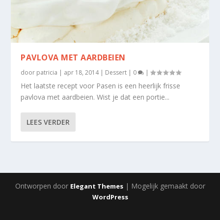
PAVLOVA MET AARDBEIEN
door
patricia
|
apr 18, 2014
|
Dessert
|
0
|
Het laatste recept voor Pasen is een heerlijk frisse
pavlova met aardbeien. Wist je dat een portie...
LEES VERDER
Ontworpen door
| Mogelijk gemaakt door
Elegant Themes
WordPress