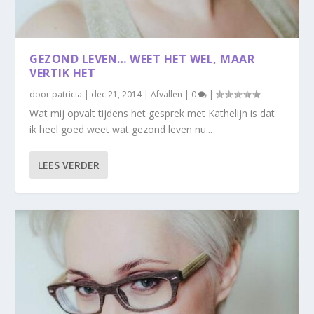
GEZOND LEVEN… WEET HET WEL, MAAR
VERTIK HET
door
patricia
|
dec 21, 2014
|
Afvallen
|
0
|
Wat mij opvalt tijdens het gesprek met Kathelijn is dat
ik heel goed weet wat gezond leven nu...
LEES VERDER