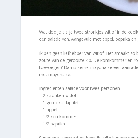
Wat doe je als je twee stronkjes witlof in de ko
een salade van. Aangevuld met appel, paprika en 
Ik ben geen liefhebber van witlof. Het smaakt zo 
zoute van de gerookte kip. De komkommer en rod
toevoegen? Dan is kerrie-mayonaise een aanrader.
met mayonaise.
Ingrediënten salade voor twee personen:
– 2 stronken witlof
– 1 gerookte kipfilet
– 1 appel
– 1/2 komkommer
– 1/2 paprika
Super snel gemaakt en heerlijk. Jullie kunnen dan