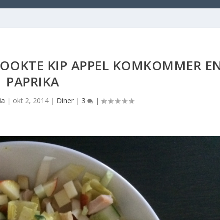
ROOKTE KIP APPEL KOMKOMMER E
PAPRIKA
ia
|
okt 2, 2014
|
Diner
|
3
|