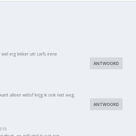
r wel erg lekker uit! Liefs irene
ANTWOORD
ant alleen witlof krijg ik ook niet weg.
ANTWOORD
2:15
hurt, en zelf vind ik wat pijn