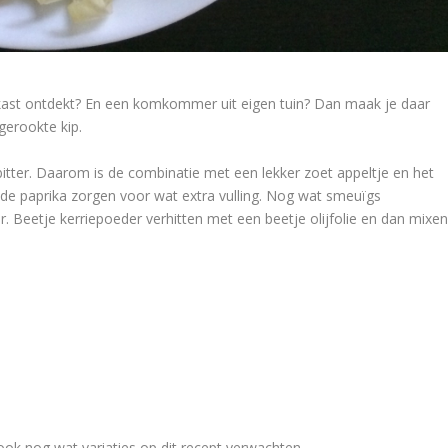
elkast ontdekt? En een komkommer uit eigen tuin? Dan maak je daar
gerookte kip.
bitter. Daarom is de combinatie met een lekker zoet appeltje en het
e paprika zorgen voor wat extra vulling. Nog wat smeuïgs
 Beetje kerriepoeder verhitten met een beetje olijfolie en dan mixe
 ook nog wat variaties op dit recept verwachten.