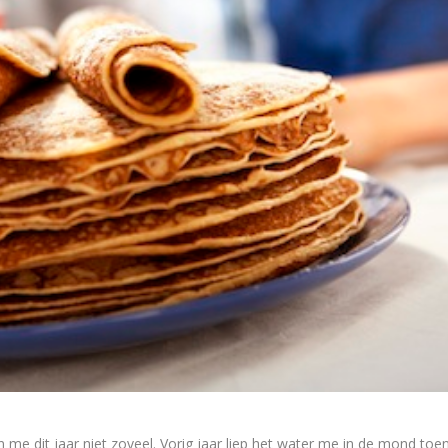
e dit jaar niet zoveel. Vorig jaar liep het water me in de mond toe