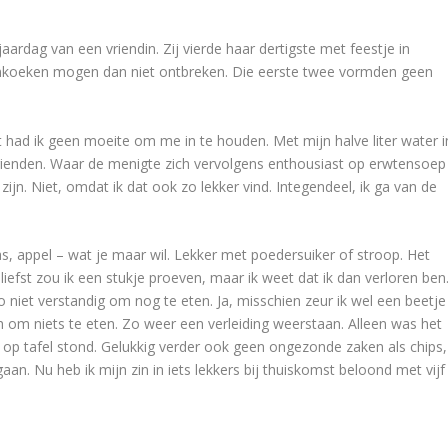
ardag van een vriendin. Zij vierde haar dertigste met feestje in
enkoeken mogen dan niet ontbreken. Die eerste twee vormden geen
 had ik geen moeite om me in te houden. Met mijn halve liter water i
vrienden. Waar de menigte zich vervolgens enthousiast op erwtensoep
zijn. Niet, omdat ik dat ook zo lekker vind. Integendeel, ik ga van de
, appel – wat je maar wil. Lekker met poedersuiker of stroop. Het
liefst zou ik een stukje proeven, maar ik weet dat ik dan verloren ben
o niet verstandig om nog te eten. Ja, misschien zeur ik wel een beetje
h om niets te eten. Zo weer een verleiding weerstaan. Alleen was het
s op tafel stond. Gelukkig verder ook geen ongezonde zaken als chips,
aan. Nu heb ik mijn zin in iets lekkers bij thuiskomst beloond met vijf