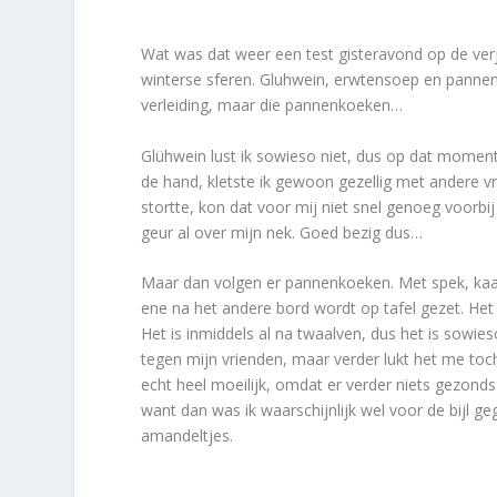
Wat was dat weer een test gisteravond op de verja
winterse sferen. Gluhwein, erwtensoep en pann
verleiding, maar die pannenkoeken…
Glühwein lust ik sowieso niet, dus op dat moment
de hand, kletste ik gewoon gezellig met andere 
stortte, kon dat voor mij niet snel genoeg voorbij 
geur al over mijn nek. Goed bezig dus…
Maar dan volgen er pannenkoeken. Met spek, kaas
ene na het andere bord wordt op tafel gezet. Het 
Het is inmiddels al na twaalven, dus het is sowies
tegen mijn vrienden, maar verder lukt het me toc
echt heel moeilijk, omdat er verder niets gezond
want dan was ik waarschijnlijk wel voor de bijl geg
amandeltjes.