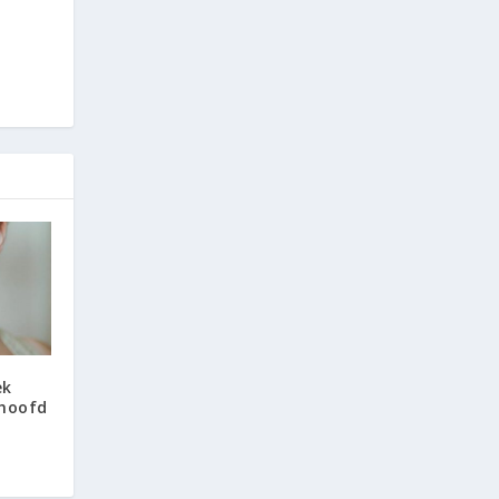
ek
 hoofd