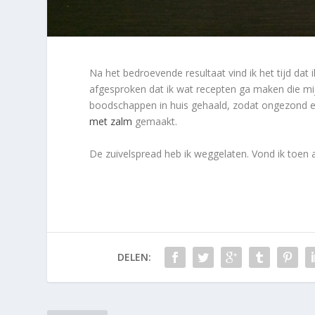
Na het bedroevende resultaat vind ik het tijd dat
afgesproken dat ik wat recepten ga maken die mij
boodschappen in huis gehaald, zodat ongezond e
met zalm
gemaakt.
De zuivelspread heb ik weggelaten. Vond ik toen al
DELEN: