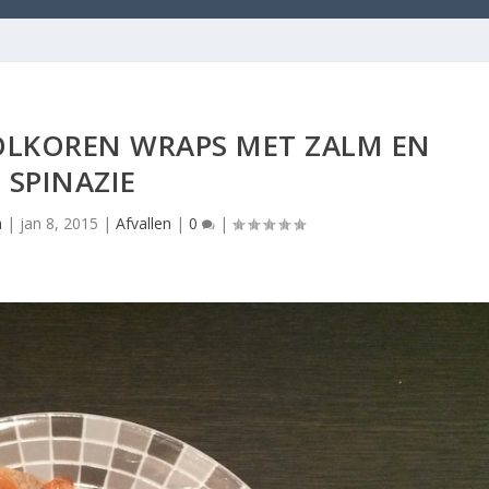
OLKOREN WRAPS MET ZALM EN
SPINAZIE
a
|
jan 8, 2015
|
Afvallen
|
0
|