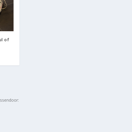
ul of
ssendoor: