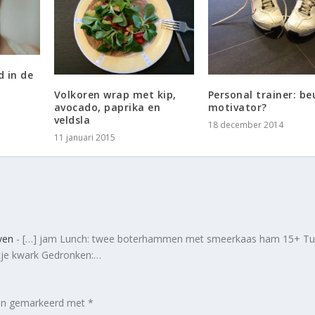
d in de
Volkoren wrap met kip,
Personal trainer: be
avocado, paprika en
motivator?
veldsla
18 december 2014
11 januari 2015
ven
- […] jam Lunch: twee boterhammen met smeerkaas ham 15+ Tu
kje kwark Gedronken:…
zijn gemarkeerd met
*