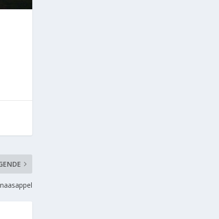
n
GENDE
inaasappel