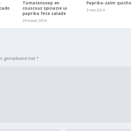
t
Tomatensoep en
Paprika-zalm quich
ocado
couscous spinazie ui
3 mei 2014
paprika feta salade
29 maart 2014
zijn gemarkeerd met
*