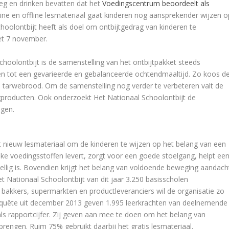
eg en drinken bevatten dat het
Voedingscentrum beoordeelt als
line en offline lesmateriaal gaat kinderen nog aansprekender wijzen o
hoolontbijt heeft als doel om ontbijtgedrag van kinderen te
met 7 november.
Schoolontbijt is de samenstelling van het ontbijtpakket steeds
n tot een gevarieerde en gebalanceerde ochtendmaaltijd. Zo koos d
en tarwebrood. Om de samenstelling nog verder te verbeteren valt de
gproducten. Ook onderzoekt Het Nationaal Schoolontbijt de
egen.
t nieuw lesmateriaal om de kinderen te wijzen op het belang van een
rijke voedingsstoffen levert, zorgt voor een goede stoelgang, helpt ee
llig is. Bovendien krijgt het belang van voldoende beweging aandach
et Nationaal Schoolontbijt van dit jaar 3.250 basisscholen
bakkers, supermarkten en productleveranciers wil de organisatie zo
enquête uit december 2013 geven 1.995 leerkrachten van deelnemende
als rapportcijfer. Zij geven aan mee te doen om het belang van
rengen. Ruim 75% gebruikt daarbij het gratis lesmateriaal.