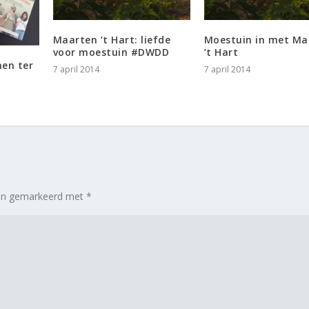
Maarten ’t Hart: liefde
Moestuin in met Ma
voor moestuin #DWDD
’t Hart
en ter
7 april 2014
7 april 2014
zijn gemarkeerd met
*