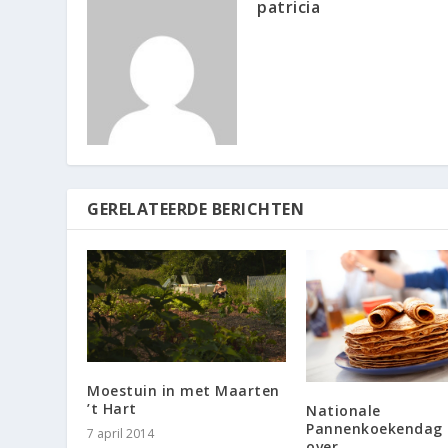
patricia
GERELATEERDE BERICHTEN
Moestuin in met Maarten
’t Hart
Nationale
Pannenkoekendag s
7 april 2014
over