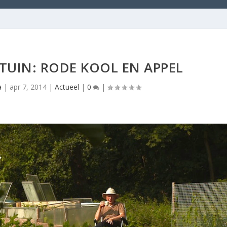
UIN: RODE KOOL EN APPEL
a
|
apr 7, 2014
|
Actueel
|
0
|