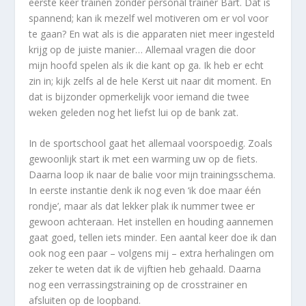
eerste keer trainen zonder personal trainer Bart. Dat is
spannend; kan ik mezelf wel motiveren om er vol voor
te gaan? En wat als is die apparaten niet meer ingesteld
krijg op de juiste manier… Allemaal vragen die door
mijn hoofd spelen als ik die kant op ga. Ik heb er echt
zin in; kijk zelfs al de hele Kerst uit naar dit moment. En
dat is bijzonder opmerkelijk voor iemand die twee
weken geleden nog het liefst lui op de bank zat.
In de sportschool gaat het allemaal voorspoedig. Zoals
gewoonlijk start ik met een warming uw op de fiets.
Daarna loop ik naar de balie voor mijn trainingsschema.
In eerste instantie denk ik nog even ‘ik doe maar één
rondje’, maar als dat lekker plak ik nummer twee er
gewoon achteraan. Het instellen en houding aannemen
gaat goed, tellen iets minder. Een aantal keer doe ik dan
ook nog een paar – volgens mij – extra herhalingen om
zeker te weten dat ik de vijftien heb gehaald. Daarna
nog een verrassingstraining op de crosstrainer en
afsluiten op de loopband.