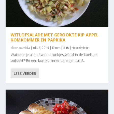
WITLOFSALADE MET GEROOKTE KIP APPEL
KOMKOMMER EN PAPRIKA
door
patricia
|
okt 2, 2014
|
Diner
|
3
|
Wat doe je als je twee stronkjes witlof in de koelkast
ontdekt? En een komkommer uit eigen tuin?...
LEES VERDER