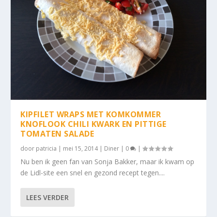
KIPFILET WRAPS MET KOMKOMMER
KNOFLOOK CHILI KWARK EN PITTIGE
TOMATEN SALADE
door
patricia
|
mei 15, 2014
|
Diner
|
0
|
Nu ben ik geen fan van Sonja Bakker, maar ik kwam op
de Lidl-site een snel en gezond recept tegen....
LEES VERDER