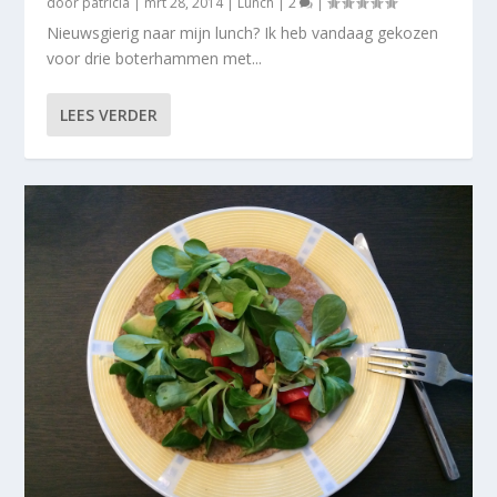
door
patricia
|
mrt 28, 2014
|
Lunch
|
2
|
Nieuwsgierig naar mijn lunch? Ik heb vandaag gekozen
voor drie boterhammen met...
LEES VERDER