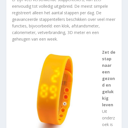
eenvoudig tot volledig uitgebreid. De meest simpele
registreert alleen het aantal stappen per dag. De
geavanceerde stappentellers beschikken over veel meer
functies, bijvoorbeeld: een klok, afstandsmeter,
caloriemeter, vetverbranding, 3D meter en een
geheugen van een week.
Zet de
stap
naar
een
gezon
d en
geluk
kig
leven
Uit
onderz
oek is