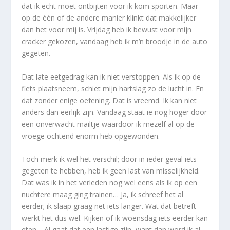
dat ik echt moet ontbijten voor ik kom sporten. Maar
op de één of de andere manier klinkt dat makkelijker
dan het voor mij is. Vrijdag heb ik bewust voor mijn
cracker gekozen, vandaag heb ik m’n broodje in de auto
gegeten.
Dat late eetgedrag kan ik niet verstoppen. Als ik op de
fiets plaatsneem, schiet mijn hartslag zo de lucht in. En
dat zonder enige oefening. Dat is vreemd. Ik kan niet
anders dan eerlijk zijn. Vandaag staat ie nog hoger door
een onverwacht mailtje waardoor ik mezelf al op de
vroege ochtend enorm heb opgewonden.
Toch merk ik wel het verschil; door in ieder geval iets
gegeten te hebben, heb ik geen last van misselijkheid.
Dat was ik in het verleden nog wel eens als ik op een
nuchtere maag ging trainen… Ja, ik schreef het al
eerder; ik slaap graag net iets langer. Wat dat betreft
werkt het dus wel. Kijken of ik woensdag iets eerder kan
eten… Al gaat dat een lastige zijn, want dan word ik al